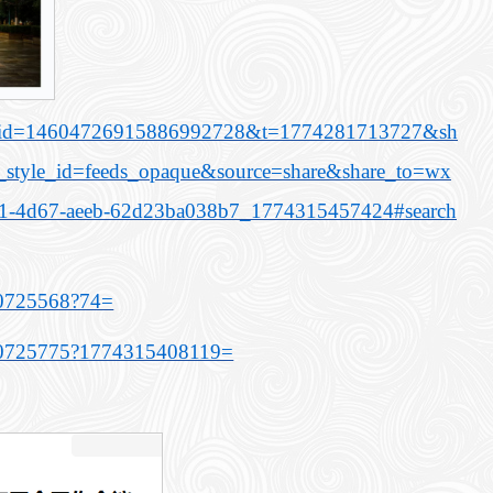
tml?art_id=14604726915886992728&t=1774281713727&sh
style_id=feeds_opaque&source=share&share_to=wx
b1-4d67-aeeb-62d23ba038b7_1774315457424#search
/10725568?74=
nt/10725775?1774315408119=