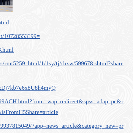
html
ent/10728553?99=
8.html
ms/rmt5259_html/1/1sy/tj/rbxw/599678.shtml?share
NkkDj7kb7e6x8U8h4myQ
199ACH.html?from=wap_redirect&spss=adap_pc&r
isFromH5Share=article
559937815049/?app=news_article&category_new=pr