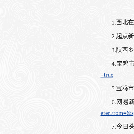
1.西北
2.起点
3.陕西
4.宝鸡
=true
5.宝鸡
6.网易
eferFrom=&s
7.今日