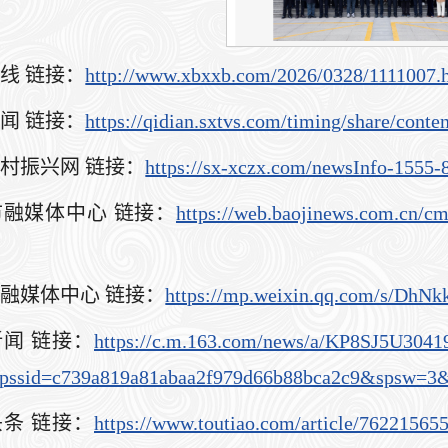
在线 链接：
http://www.xbxxb.com/2026/0328/1111007.
新闻 链接：
https://qidian.sxtvs.com/timing/share/cont
乡村振兴网 链接：
https://sx-xczx.com/newsInfo-1555-
市融媒体中心 链接：
https://web.baojinews.com.cn/c
市融媒体中心 链接：
https://mp.weixin.qq.com/s/Dh
新闻 链接：
https://c.m.163.com/news/a/KP8SJ5U304
pssid=c739a819a81abaa2f979d66b88bca2c9&spsw=3&
头条 链接：
https://www.toutiao.com/article/7622156