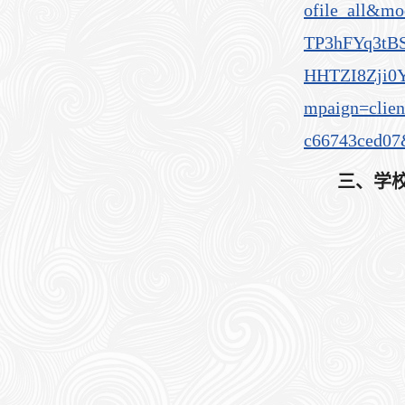
ofile_all&
TP3hFYq3tB
HHTZI8Zji0Y
mpaign=clie
c66743ced07
三、学