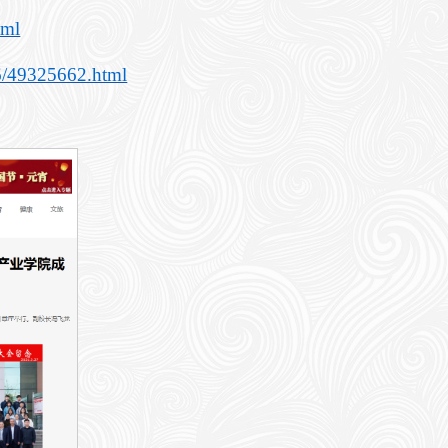
tml
6/49325662.html