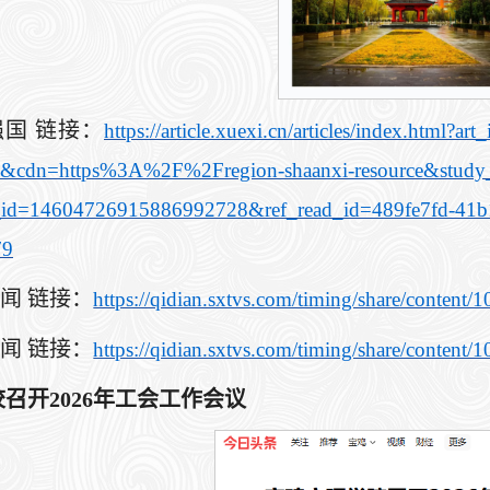
强国 链接：
https://article.xuexi.cn/articles/index.h
&cdn=https%3A%2F%2Fregion-shaanxi-resource&study_
_id=14604726915886992728&ref_read_id=489fe7fd-41
79
新闻 链接：
https://qidian.sxtvs.com/timing/share/content
新闻 链接：
https://qidian.sxtvs.com/timing/share/conte
召开2026年工会工作会议