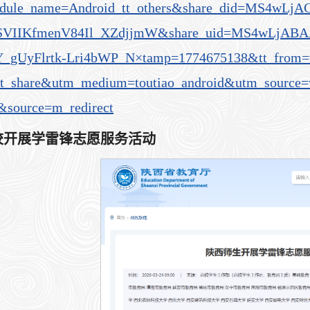
module_name=Android_tt_others&share_did=MS4w
SVIIKfmenV84Il_XZdjjmW&share_uid=MS4wLjAB
_gUyFlrtk-Lri4bWP_N×tamp=1774675138&tt_from=
nt_share&utm_medium=toutiao_android&utm_source=
&source=m_redirect
校开展学雷锋志愿服务活动