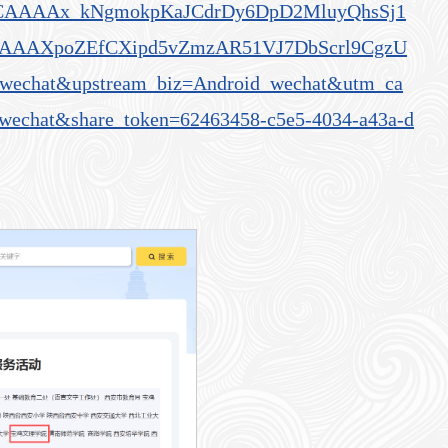
LjACAAAAx_kNgmokpKaJCdrDy6DpD2MluyQhsSj1
AAAAXpoZEfCXipd5vZmzAR51VJ7DbScrl9CgzU
wechat&upstream_biz=Android_wechat&utm_ca
wechat&share_token=62463458-c5e5-4034-a43a-d