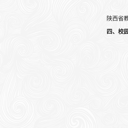
陕西省教
四
、
校