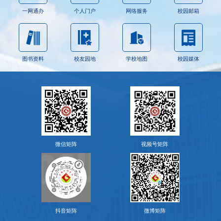
一网通办
个人门户
网络服务
校园邮箱
图书资料
校友园地
学校地图
校园媒体
微信矩阵
视频号矩阵
抖音矩阵
微博矩阵