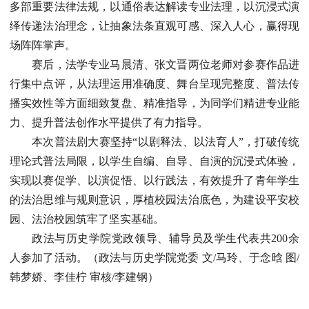
多部重要法律法规，以通俗表达解读专业法理，以沉浸式演
绎传递法治理念，让抽象法条直观可感、深入人心，赢得现
场阵阵掌声。
赛后，法学专业马晨清、张文晋两位老师对参赛作品进
行集中点评，从法理运用准确度、舞台呈现完整度、普法传
播实效性等方面细致复盘、精准指导，为同学们精进专业能
力、提升普法创作水平提供了有力指导。
本次普法剧大赛坚持“以剧释法、以法育人”，打破传统
理论式普法局限，以学生自编、自导、自演的沉浸式体验，
实现以赛促学、以演促悟、以行践法，有效提升了青年学生
的法治思维与规则意识，厚植校园法治底色，为建设平安校
园、法治校园筑牢了坚实基础。
政法与历史学院党政领导、辅导员及学生代表共200余
人参加了活动。（政法与历史学院党委 文/马玲、于念晗 图/
韩梦娇、李佳柠 审核/李建钢）