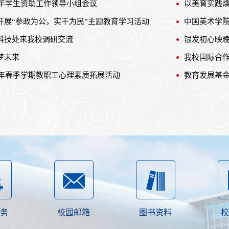
6年学生资助工作领导小组会议
以美育实践焕
开展“参政为公，实干为民”主题教育学习活动
中国美术学
科技处来我校调研交流
银发初心映晚
梦未来
我校国际合
6年春季学期教职工心理素质拓展活动
教育发展基
务
校园邮箱
图书资料
校