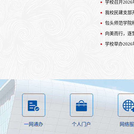
学校召开202
我校民建支部
包头师范学院
向美而行，逐
学校举办202
一网通办
个人门户
网络服