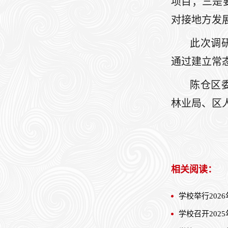
项目；三是
对接地方发
此次调
通过建立常
陈仓区
林业局、区人
相关阅读：
学校举行202
学校召开20