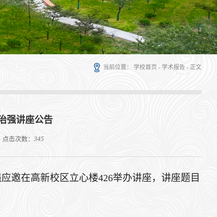
当前位置：
学校首页
-
学术报告
- 正文
治强讲座公告
：
点击次数：
345
治强应邀在高新校区立心楼426举办讲座，讲座题目