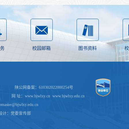
务
校园邮箱
图书资料
校
公网备案：610302022000254号
.bjwlxy.cn www.bjwlxy.edu.cn
r@bjwlxy.edu.cn
网站设计：党委宣传部