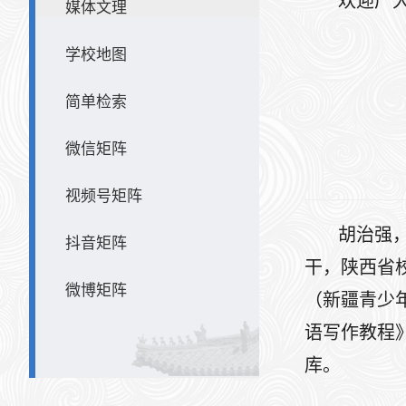
欢迎广
媒体文理
学校地图
简单检索
微信矩阵
2
视频号矩阵
胡治强
抖音矩阵
干，陕西省
微博矩阵
（新疆青少年
语写作教程
库。