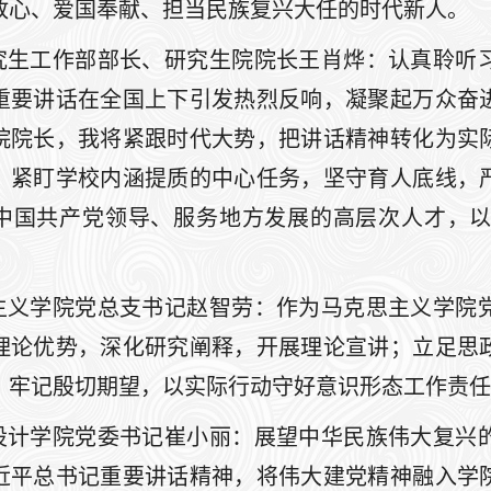
放心、爱国奉献、担当民族复兴大任的时代新人。
究生工作部部长、研究生院院长王肖烨：认真聆听
重要讲话在全国上下引发热烈反响，凝聚起万众奋
院院长，我将紧跟时代大势，把讲话精神转化为实
，紧盯学校内涵提质的中心任务，坚守育人底线，
中国共产党领导、服务地方发展的高层次人才，
主义学院党总支书记赵智劳：作为马克思主义学院
理论优势，深化研究阐释，开展理论宣讲；立足思
；牢记殷切期望，以实际行动守好意识形态工作责任
设计学院党委书记崔小丽：展望中华民族伟大复兴
近平总书记重要讲话精神，将伟大建党精神融入学