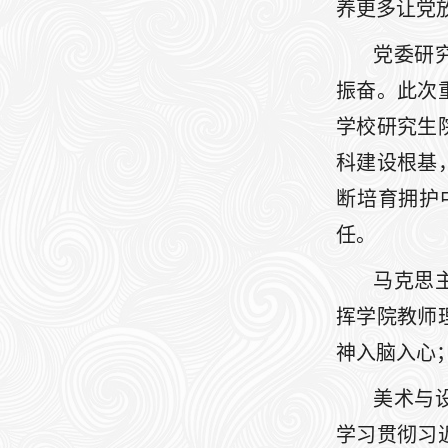
养更多让党
党委研
振奋。此次
学校研究生
科建设根基
断培育拥护
任。
马克思
挥学院教师
神入脑入心
美术与
学习贯彻习