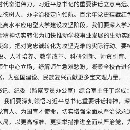
时代奋进伟力。习近平总书记的重要讲话立意高远
立德树人、办学治校定向领航。百余年党史蕴藏红
处高水平应用型大学建设攻坚阶段，我们要深入学
话精神切实转化为加快推动学校事业发展的生动实践
使命，把对党忠诚转化为攻坚克难的实际行动。要
设、人才培养、教学改革、科研创新、师资引育
师生中心立场，纾解师生急难愁盼，凝聚全校奋进
展，为强国建设、民族复兴贡献更多宝文理力量。
书记、纪委（监察专员办公室）综合室主任丁煜成
，我们要深刻领悟习近平总书记重要讲话精神，
党育人、为国育才使命，切实增强全面从严治党永
大局，以更高标准、更实举措推进全面从严治党，