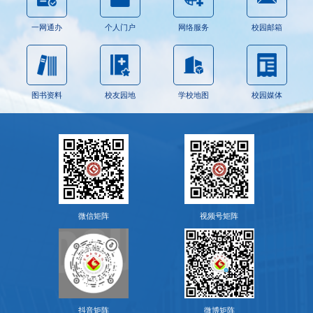
一网通办
个人门户
网络服务
校园邮箱
图书资料
校友园地
学校地图
校园媒体
微信矩阵
视频号矩阵
抖音矩阵
微博矩阵