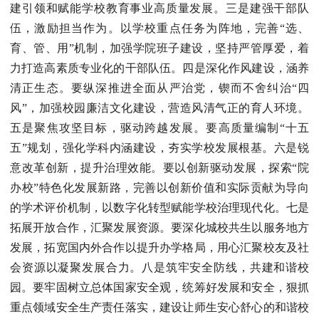
建引领和赋能学校教育事业高质量发展。三是建强干部队
伍，激励担当作为。以学校重点任务为阵地，完善“选、
育、管、用”机制，加强学院班子建设，坚持严管厚爱，着
力打造高素质专业化的干部队伍。四是深化作风建设，涵养
清正生态。要纵深推进全面从严治党，锲而不舍纠治“四
风”，加强校园廉洁文化建设，营造风清气正的育人环境。
五是聚焦攻坚目标，驱动跨越发展。要高质量编制“十五
五”规划，强化学科内涵建设，夯实学校发展根基。六是锐
意改革创新，提升治理效能。要以创新驱动发展，探索“院
办校”特色化发展新路，完善以创新价值和实际贡献为导向
的学术评价机制，以数字化转型赋能学校治理现代化。七是
拓展开放合作，汇聚发展资源。要深化城校共生以服务地方
发展，拓宽国内外合作以提升办学格局，用心汇聚校友及社
会资源以凝聚发展合力。八是筑牢安全防线，共建和谐校
园。要牢固树立总体国家安全观，统筹好发展和安全，狠抓
重点领域安全生产责任落实，建设让师生安心舒心的和谐校