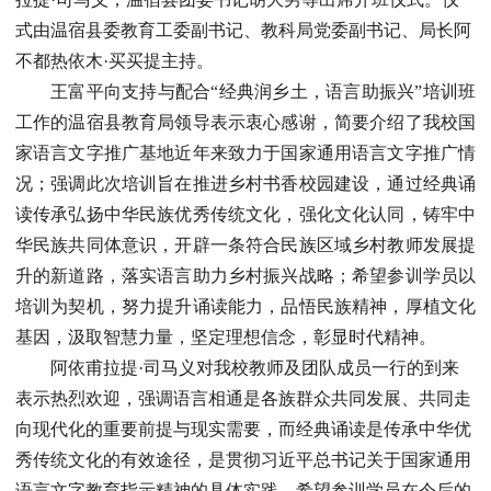
式由温宿县委教育工委副书记、教科局党委副书记、局长阿
不都热依木·买买提主持。
王富平向支持与配合“经典润乡土，语言助振兴”培训班
工作的温宿县教育局领导表示衷心感谢，简要介绍了我校国
家语言文字推广基地近年来致力于国家通用语言文字推广情
况；强调此次培训旨在推进乡村书香校园建设，通过经典诵
读传承弘扬中华民族优秀传统文化，强化文化认同，铸牢中
华民族共同体意识，开辟一条符合民族区域乡村教师发展提
升的新道路，落实语言助力乡村振兴战略；希望参训学员以
培训为契机，努力提升诵读能力，品悟民族精神，厚植文化
基因，汲取智慧力量，坚定理想信念，彰显时代精神。
阿依甫拉提·司马义对我校教师及团队成员一行的到来
表示热烈欢迎，强调语言相通是各族群众共同发展、共同走
向现代化的重要前提与现实需要，而经典诵读是传承中华优
秀传统文化的有效途径，是贯彻习近平总书记关于国家通用
语言文字教育指示精神的具体实践，希望参训学员在今后的