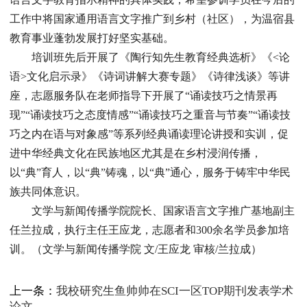
工作中将国家通用语言文字推广到乡村（社区），为温宿县
教育事业蓬勃发展打好坚实基础。
培训班先后开展了《陶行知先生教育经典选析》《<论
语>文化启示录》《诗词讲解大赛专题》《诗律浅谈》等讲
座，志愿服务队在老师指导下开展了“诵读技巧之情景再
现”“诵读技巧之态度情感”“诵读技巧之重音与节奏”“诵读技
巧之内在语与对象感”等系列经典诵读理论讲授和实训，促
进中华经典文化在民族地区尤其是在乡村浸润传播，
以“典”育人，以“典”铸魂，以“典”通心，服务于铸牢中华民
族共同体意识。
文学与新闻传播学院院长、国家语言文字推广基地副主
任兰拉成，执行主任王应龙，志愿者和300余名学员参加培
训。（文学与新闻传播学院 文/王应龙 审核/兰拉成）
上一条：
我校研究生鱼帅帅在SCI一区TOP期刊发表学术
论文